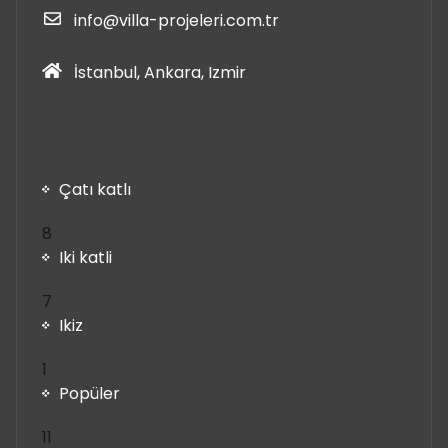
info@villa-projeleri.com.tr
İstanbul, Ankara, Izmir
Çatı katlı
8
8
ürün
Iki katli
7
7
ürün
Ikiz
1
1
ürün
Popüler
11
11