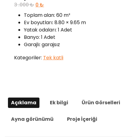
3 .000
₺
0
₺
Toplam alan: 60 m²
Ev boyutları: 8.80 × 9.65 m
Yatak odaları: 1 Adet
Banyo: 1 Adet
Garajlı: garajsız
Kategoriler:
Tek katli
Açıklama
Ek bilgi
Ürün Görselleri
Ayna görünümü
Proje İçeriği