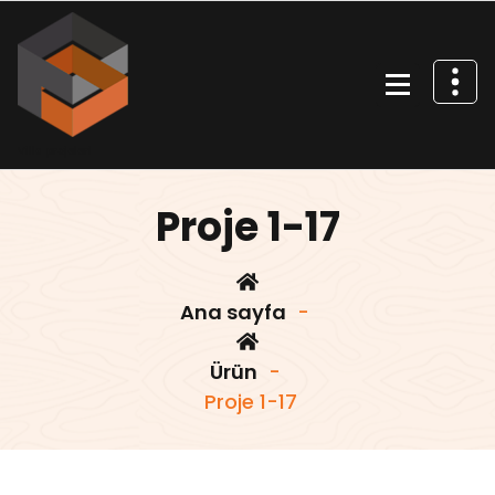
İçeriğe
geç
Villa projeleri
Proje 1-17
Ana sayfa
-
Ürün
-
Proje 1-17