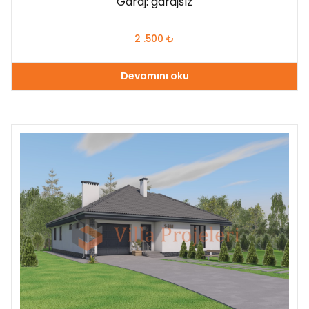
Garaj: garajsız
2 .500
₺
Devamını oku