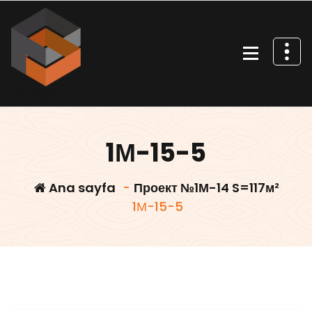
İçeriğe
geç
Villa projeleri
1М-15-5
Ana sayfa
-
Проект №1М-14 S=117м²
1М-15-5
Villars