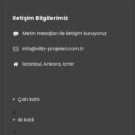
Iletişim Bilgilerimiz
Metin mesajları ile iletişim kuruyoruz
info@villa-projeleri.com.tr
İstanbul, Ankara, Izmir
Çatı katlı
8
8
ürün
Iki katli
7
7