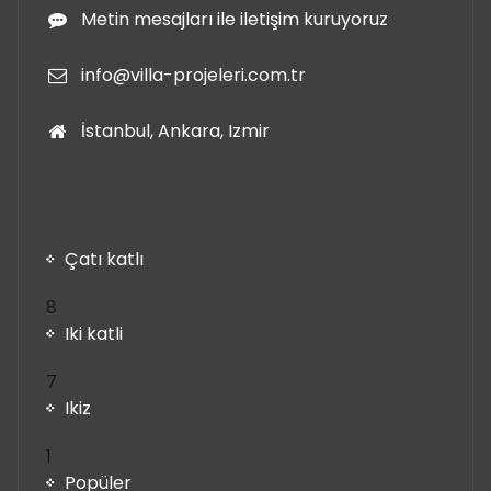
Metin mesajları ile iletişim kuruyoruz
info@villa-projeleri.com.tr
İstanbul, Ankara, Izmir
Çatı katlı
8
8
ürün
Iki katli
7
7
ürün
Ikiz
1
1
ürün
Popüler