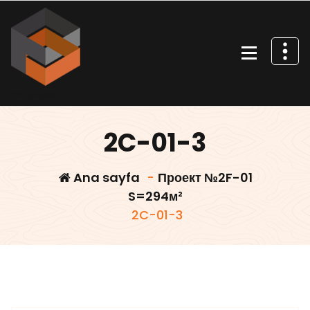
İçeriğe
geç
Villa projeleri
2C-01-3
Ana sayfa
-
Проект №2F-01
S=294м²
2C-01-3
Villars