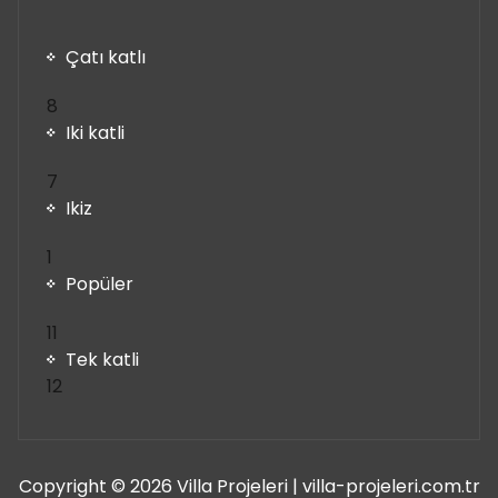
Çatı katlı
8
8
ürün
Iki katli
7
7
ürün
Ikiz
1
1
ürün
Popüler
11
11
ürün
Tek katli
12
12
ürün
Copyright © 2026 Villa Projeleri | villa-projeleri.com.tr