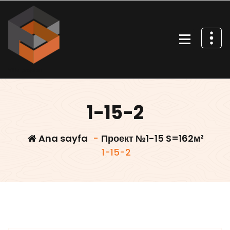
İçeriğe
geç
Villa projeleri
1-15-2
Ana sayfa
-
Проект №1-15 S=162м²
1-15-2
Villars