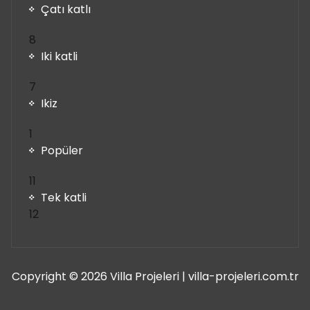
Çatı katlı
8
8
ürün
Iki katli
7
7
ürün
Ikiz
1
1
ürün
Popüler
11
11
ürün
Tek katli
12
12
ürün
Copyright © 2026 Villa Projeleri | villa-projeleri.com.tr