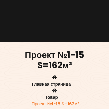
Проект №1-15
S=162м²
Главная страница
-
Товар
-
Проект №1-15 S=162м²