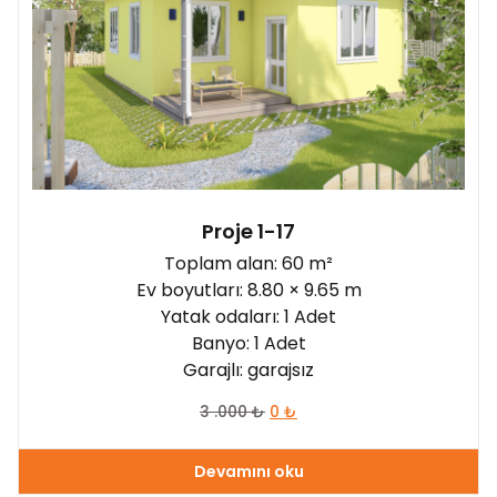
Proje 1-17
Toplam alan: 60 m²
Ev boyutları: 8.80 × 9.65 m
Yatak odaları: 1 Adet
Banyo: 1 Adet
Garajlı: garajsız
3 .000
₺
0
₺
Devamını oku