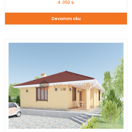
4 .050
₺
Devamını oku