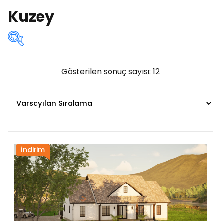
Kuzey
Kat sayısına göre:
Gösterilen sonuç sayısı: 12
Çatı katlı
(3)
Iki katli
(2)
Ikiz
(0)
Popüler
(4)
İndirim
Tek katli
(7)
Alana göre:
az 90 m²
(3)
90 - 120 m²
(1)