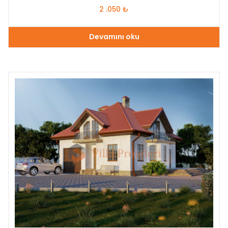
2 .050
₺
Devamını oku