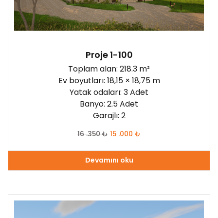
120 - 150 m²
(3)
150 - 180 m²
(4)
180 - 210 m²
(1)
Proje 1-100
210 - 260 m²
(1)
Toplam alan: 218.3 m²
Ev boyutları: 18,15 × 18,75 m
daha 260 m²
(0)
Yatak odaları:
Yatak odaları: 3 Adet
2
(2)
Banyo: 2.5 Adet
Garajlı: 2
3
(6)
16 .350
₺
15 .000
₺
4
(3)
5
(1)
Devamını oku
daha 6
(0)
Garajlı: