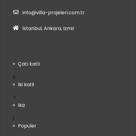
info@villa-projeleri.com.tr
İstanbul, Ankara, Izmir
Çatı katlı
8
8
ürün
Iki katli
7
7
ürün
Ikiz
1
1
ürün
Popüler