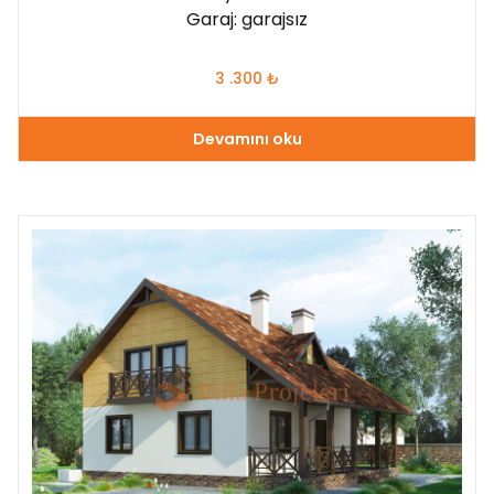
Garaj: garajsız
3 .300
₺
Devamını oku