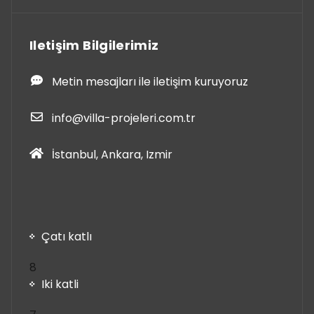
Iletişim Bilgilerimiz
Metin mesajları ile iletişim kuruyoruz
info@villa-projeleri.com.tr
İstanbul, Ankara, Izmir
Çatı katlı
8
8
ürün
Iki katli