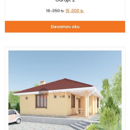
16 .350
₺
15 .000
₺
Devamını oku