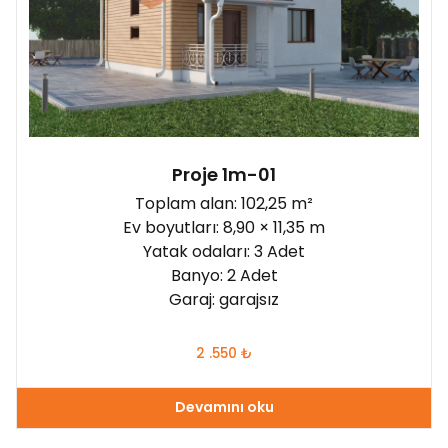
Proje 1m-01
Toplam alan: 102,25 m²
Ev boyutları: 8,90 × 11,35 m
Yatak odaları: 3 Adet
Banyo: 2 Adet
Garaj: garajsız
2 .550
₺
Devamını oku