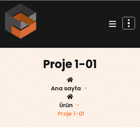
İçeriğe
geç
Villa projeleri
Proje 1-01
Ana sayfa
-
Ürün
-
Proje 1-01