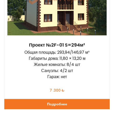
120 - 150 m²
(0)
150 - 180 m²
(0)
180 - 210 m²
(0)
210 - 260 m²
(0)
daha 260 m²
(1)
Yatak odaları:
Проект №2F-01 S=294м²
2
(0)
Общая площадь: 293,94/146,97 м²
3
(0)
Габариты дома: 11,80 × 13,20 м
Жилые комнаты: 8/4 шт
4
(0)
Санузлы: 4/2 шт
5
(0)
Гараж: нет
daha 6
(1)
7 .300
₺
комната на 1 этаже
(0)
Подробнее
Garajlı: