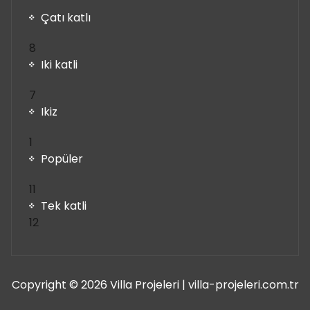
Çatı katlı
8
8
ürün
Iki katli
7
7
ürün
Ikiz
1
1
ürün
Popüler
11
11
ürün
Tek katli
12
12
ürün
Copyright © 2026 Villa Projeleri | villa-projeleri.com.tr