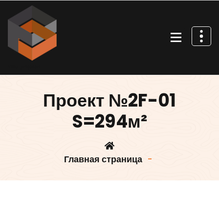
Перейти
к
содержимому
Villa projeleri
Проект №2F-01
S=294м²
Главная страница
-