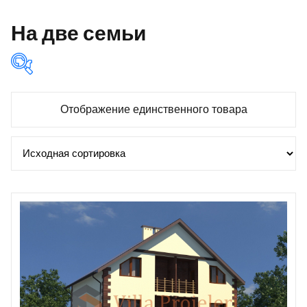
На две семьи
Kat sayısına göre:
Отображение единственного товара
Одноэтажные
(0)
C мансардой
(0)
Двухэтажные
(0)
На две семьи
(1)
Alana göre:
az 90 m²
(0)
90 - 120 m²
(0)