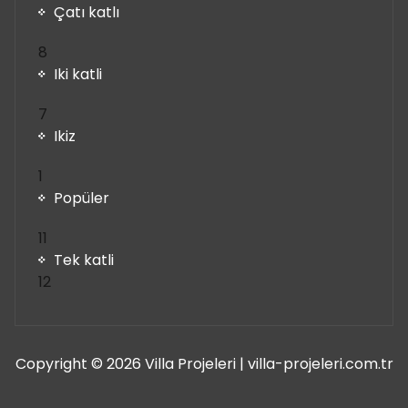
Çatı katlı
8
8
ürün
Iki katli
7
7
ürün
Ikiz
1
1
ürün
Popüler
11
11
ürün
Tek katli
12
12
ürün
Copyright © 2026 Villa Projeleri | villa-projeleri.com.tr