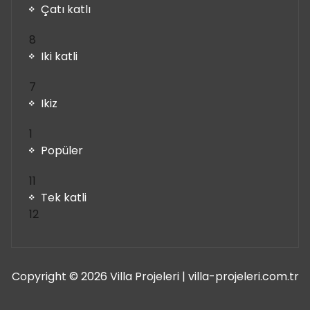
Çatı katlı
8
8
ürün
Iki katli
7
7
ürün
Ikiz
1
1
ürün
Popüler
11
11
ürün
Tek katli
12
12
ürün
Copyright © 2026 Villa Projeleri | villa-projeleri.com.tr