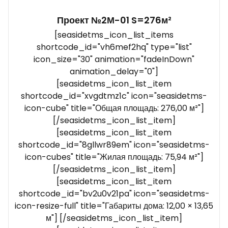
Проект №2М-01 S=276м²
[seasidetms_icon_list_items
shortcode_id="vh6mef2hq" type="list"
icon_size="30" animation="fadeInDown"
animation_delay="0"]
[seasidetms_icon_list_item
shortcode_id="xvgdtmz1c" icon="seasidetms-
icon-cube" title="Общая площадь: 276,00 м²"]
[/seasidetms_icon_list_item]
[seasidetms_icon_list_item
shortcode_id="8gllwr89em" icon="seasidetms-
icon-cubes" title="Жилая площадь: 75,94 м²"]
[/seasidetms_icon_list_item]
[seasidetms_icon_list_item
shortcode_id="bv2u0v21pa" icon="seasidetms-
icon-resize-full" title="Габариты дома: 12,00 × 13,65
м"] [/seasidetms_icon_list_item]