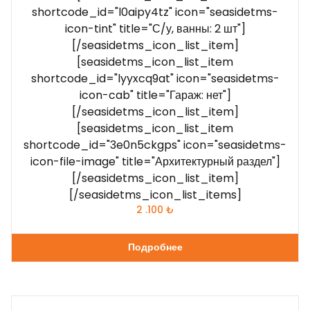
shortcode_id="l0aipy4tz" icon="seasidetms-
icon-tint" title="С/у, ванны: 2 шт"]
[/seasidetms_icon_list_item]
[seasidetms_icon_list_item
shortcode_id="lyyxcq9at" icon="seasidetms-
icon-cab" title="Гараж: нет"]
[/seasidetms_icon_list_item]
[seasidetms_icon_list_item
shortcode_id="3e0n5ckgps" icon="seasidetms-
icon-file-image" title="Архитектурный раздел"]
[/seasidetms_icon_list_item]
[/seasidetms_icon_list_items]
2 .100
₺
Подробнее