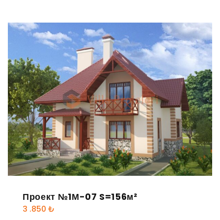
Проект №1М-07 S=156м²
3 .850
₺