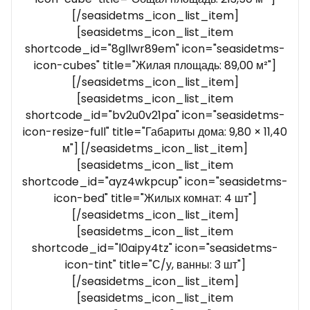
[/seasidetms_icon_list_item]
[seasidetms_icon_list_item
shortcode_id="8gllwr89em" icon="seasidetms-
icon-cubes" title="Жилая площадь: 89,00 м²"]
[/seasidetms_icon_list_item]
[seasidetms_icon_list_item
shortcode_id="bv2u0v21pa" icon="seasidetms-
icon-resize-full" title="Габариты дома: 9,80 × 11,40
м"] [/seasidetms_icon_list_item]
[seasidetms_icon_list_item
shortcode_id="ayz4wkpcup" icon="seasidetms-
icon-bed" title="Жилых комнат: 4 шт"]
[/seasidetms_icon_list_item]
[seasidetms_icon_list_item
shortcode_id="l0aipy4tz" icon="seasidetms-
icon-tint" title="С/у, ванны: 3 шт"]
[/seasidetms_icon_list_item]
[seasidetms_icon_list_item