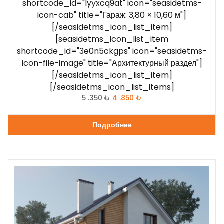
shortcode_id="lyyxcq9at" icon="seasidetms-
icon-cab" title="Гараж: 3,80 × 10,60 м"]
[/seasidetms_icon_list_item]
[seasidetms_icon_list_item
shortcode_id="3e0n5ckgps" icon="seasidetms-
icon-file-image" title="Архитектурный раздел"]
[/seasidetms_icon_list_item]
[/seasidetms_icon_list_items]
5 .350
₺
4 .850
₺
Подробнее