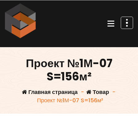
Перейти
к
содержимому
Villa projeleri
Проект №1М-07
S=156м²
Главная страница
-
Товар
-
Проект №1М-07 S=156м²