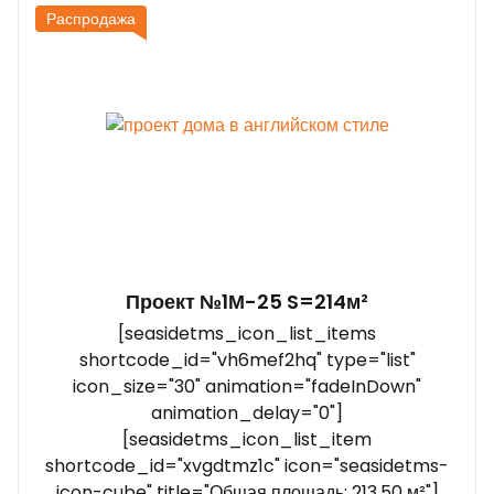
Распродажа
Проект №1М-25 S=214м²
[seasidetms_icon_list_items
shortcode_id="vh6mef2hq" type="list"
icon_size="30" animation="fadeInDown"
animation_delay="0"]
[seasidetms_icon_list_item
shortcode_id="xvgdtmz1c" icon="seasidetms-
icon-cube" title="Общая площадь: 213,50 м²"]