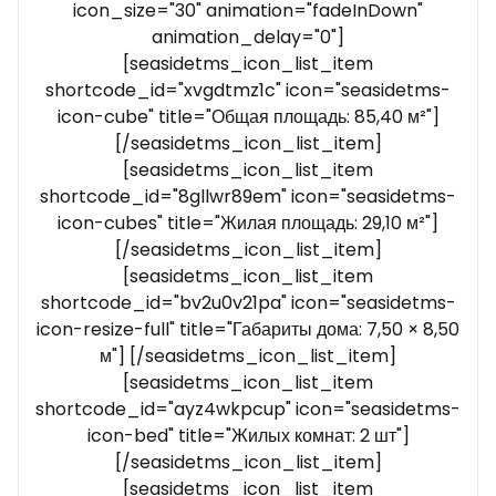
icon_size="30" animation="fadeInDown"
animation_delay="0"]
[seasidetms_icon_list_item
shortcode_id="xvgdtmz1c" icon="seasidetms-
icon-cube" title="Общая площадь: 85,40 м²"]
[/seasidetms_icon_list_item]
[seasidetms_icon_list_item
shortcode_id="8gllwr89em" icon="seasidetms-
icon-cubes" title="Жилая площадь: 29,10 м²"]
[/seasidetms_icon_list_item]
[seasidetms_icon_list_item
shortcode_id="bv2u0v21pa" icon="seasidetms-
icon-resize-full" title="Габариты дома: 7,50 × 8,50
м"] [/seasidetms_icon_list_item]
[seasidetms_icon_list_item
shortcode_id="ayz4wkpcup" icon="seasidetms-
icon-bed" title="Жилых комнат: 2 шт"]
[/seasidetms_icon_list_item]
[seasidetms_icon_list_item