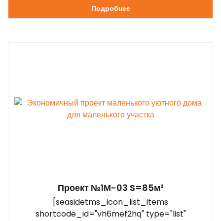
Подробнее
Проект №1М-03 S=85м²
[seasidetms_icon_list_items
shortcode_id="vh6mef2hq" type="list"