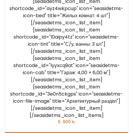
[seasidetms_icon_list_item
shortcode_id="ayz4wkpcup" icon="seasidetms-
icon-bed" title="Жилых комнат: 4 шт"]
[/seasidetms_icon_list_item]
[seasidetms_icon_list_item
shortcode_id="l0aipy4tz" icon="seasidetms-
icon-tint" title="С/у, ванны: 3 шт"]
[/seasidetms_icon_list_item]
[seasidetms_icon_list_item
shortcode_id="lyyxcq9at" icon="seasidetms-
icon-cab" title="Гараж: 4,00 × 6,00 м"]
[/seasidetms_icon_list_item]
[seasidetms_icon_list_item
shortcode_id="3e0n5ckgps" icon="seasidetms-
icon-file-image" title="Архитектурный раздел"]
[/seasidetms_icon_list_item]
[/seasidetms_icon_list_items]
6 .900
₺