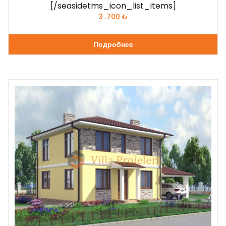
[/seasidetms_icon_list_items]
3 .700
₺
Подробнее