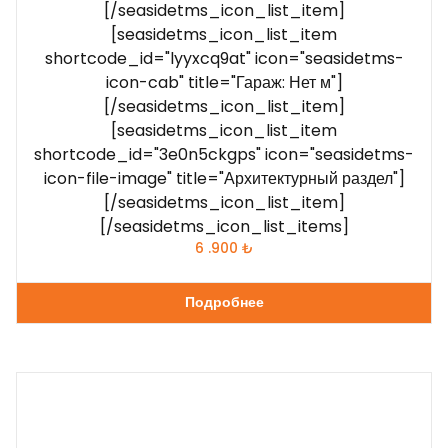
[/seasidetms_icon_list_item]
[seasidetms_icon_list_item
shortcode_id="lyyxcq9at" icon="seasidetms-
icon-cab" title="Гараж: Нет м"]
[/seasidetms_icon_list_item]
[seasidetms_icon_list_item
shortcode_id="3e0n5ckgps" icon="seasidetms-
icon-file-image" title="Архитектурный раздел"]
[/seasidetms_icon_list_item]
[/seasidetms_icon_list_items]
6 .900
₺
Подробнее